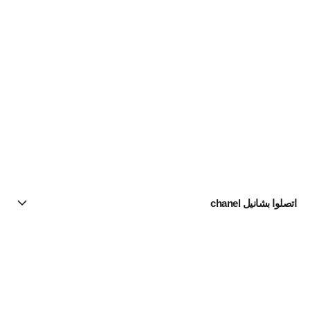
اتصلوا بشانيل chanel
البحث عن متجر
الرسالة الإخبارية