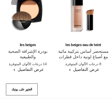
les beiges
les beiges eau de teint
مستحضر أساس بتركيبة مائية
بودرة الإشراقة الصحية
مع أصباغ لونية داخل قطرات
والطبيعية
المرجع 158810
المرجع 185872
ميكروية. تأثير البشرة الخالية
8 درجات الألوان المتوفرة
14 درجات الألوان المتوفرة
من الماكياج.إشراقة صحية
عرض التفاصيل
عرض التفاصيل
وطبيعية.
العثور على بوتيك