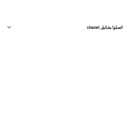
اتصلوا بشانيل chanel
البحث عن متجر
الرسالة الإخبارية
اشتركوا للحصول على أخبار عن شانيل CHANEL
الاشتراك
مستحضرات الماكياج | Official site
لون البشرة