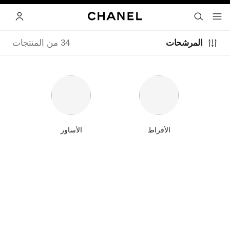
ي
تفعيل التباين العالي
البحث
- المتصفح الرئيسي
القائمة- المتصفح الرئيسي
الحساب
المرشحات
34 من المنتجات
الأقراط
الأساور