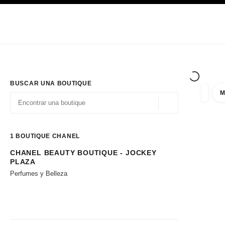
PRINCIPAL
ACTIVAR CONTRASTE ALTO
Únicamente en boutique
Sociedad corporativa
ALTA COSTURA
MODA
ALTA
BUSCAR UNA BOUTIQUE
M
resulta
filtros
Geolocalización - 
las sugerencias se muestran debajo de esta barra de búsqueda
0 Sugerencias disponibles
1
BOUTIQUE CHANEL
CHANEL BEAUTY BOUTIQUE - JOCKEY
Ir a los filtros
PLAZA
Perfumes y Belleza