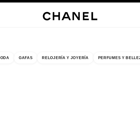
s
 JOYERÍA
JOYERÍA
RELOJERÍA
GAFAS
PERFUMES
MAQUILLAJE
TRATAMIENT
ODA
GAFAS
RELOJERÍA Y JOYERÍA
PERFUMES Y BELLE
do de los filtros por:
buscar la boutique más cercana