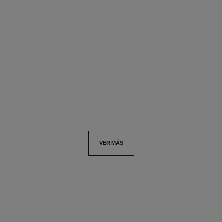
pendientes de aro eternal n°5
Modelo mediano, oro blanco
de 18 quilates, diamantes
Ref. J13859
Precio bajo solicitud
Ver información
VER MÁS