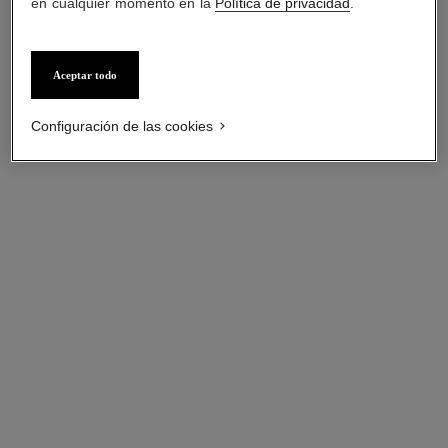
en cualquier momento en la
Política de privacidad
.
collar coco
Aceptar todo
Motivo matelassé, ORO
BEIGE de 18 quilates y rubí
Configuración de las cookies
Ref. J13043
Precio bajo solicitud
Ver información
ORO BEIGE
El color de una creación inspirada en una visión, la
de Gabrielle Chanel, para quien el beige es un
refugio. Diseñar un reloj o una joya en ORO BEIGE
es darle un brillo distintivo. La firma de la Relojería
y Joyería de CHANEL.
DESCUBRIR EL ORO BEIGE