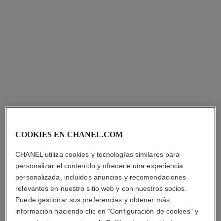
pulsera eternal n°5
anillo extrait de n°5
Diamantes y ORO BEIGE de
Diamantes y ORO BEIGE de
18 quilates
18 quilates
Ref. J12812
Ref. J12400
Precio bajo solicitud
Precio bajo solicitud
Ver información
Ver información
COOKIES EN CHANEL.COM
CHANEL utiliza cookies y tecnologías similares para
personalizar el contenido y ofrecerle una experiencia
personalizada, incluidos anuncios y recomendaciones
relevantes en nuestro sitio web y con nuestros socios.
Puede gestionar sus preferencias y obtener más
información haciendo clic en "Configuración de cookies" y