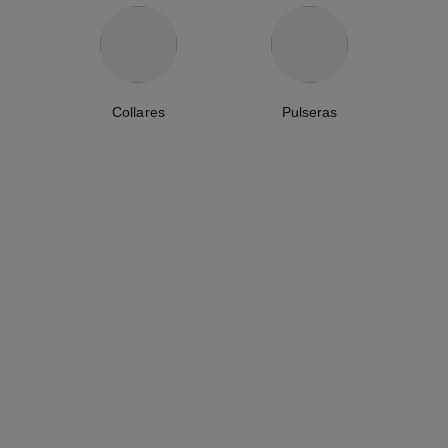
Collares
Pulseras
collar extrait de camélia
pulsera extrait de camélia
Oro rosa de 18 quilates y
Oro rosa de 18 quilates y