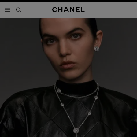
activar contraste alto
- navegación principal
buscar