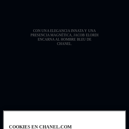
CON UNA ELEGANCIA INNATA Y UNA
PRESENCIA MAGNÉTICA, JACOB ELORDI
ENCARNA AL HOMBRE BLEU DE
Con una elegancia innata y una pres
CHANEL.
COOKIES EN CHANEL.COM