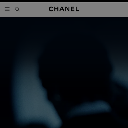
activar contraste alto
- navegación principal
buscar
El hombre