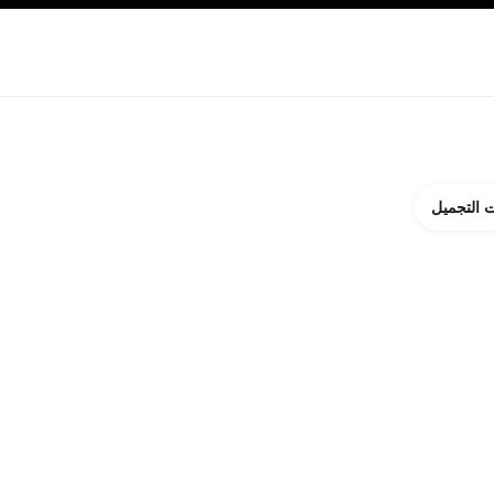
ة بالبشرة
نبذة عن شانيل CHANEL
 التجميل