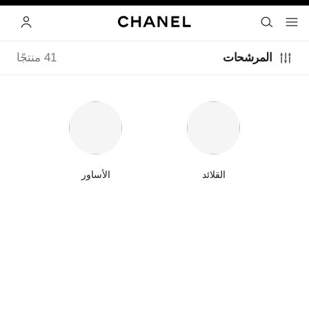
ي
تفعيل التباين العالي
البحث
- المتصفح الرئيسي
القائمة- المتصفح الرئيسي
الحساب
المرشحات
41 منتجًا
القلائد
الأساور