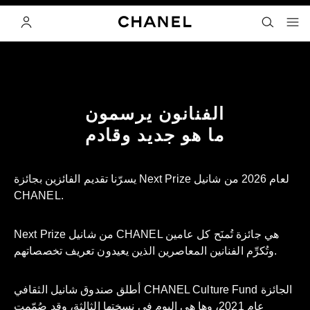
ي
تفعيل التباين العالي
Next Prize
إيقاف فيديو الديكور
البحث
- المتصفح الرئيسي
القائمة- المتصفح الرئيسي
الحساب
الفنانون يرسمون
ما هو جديد وقادم
يسرّنا تقديم الفائزين بجائزة Next Prize لعام 2026 من شانيل
CHANEL.
وتُكرِّم الفنانين المعاصرين الذين يعيدون تعريف تخصصاتهم.
أطلق صندوق شانيل الثقافي CHANEL Culture Fund الجائزة
عام 2021، وها هي اليوم في نسختها الثالثة، وقد صُمّمت