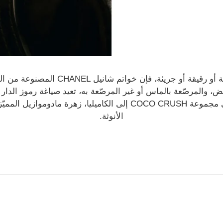
سواء كانت تصويرية أو رقيقة أو جريئة، فإن خو
ض، والمرصّعة بالماس أو غير المرصّعة به، تعيد صياغة رموز الدار
النمط المضرب في مجموعة COCO CRUSH إلى الكاميليا، زهرة مادوموا
الأنوثة.