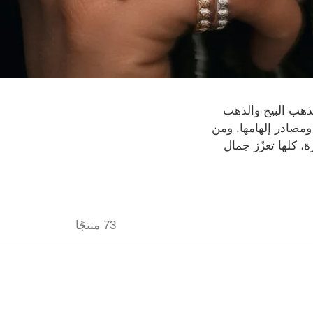
اتم شانيل CHANEL المصنوعة من الذهب البيج والذهب
 ومصادر إلهامها. ومن
زيل المميّزة، كلها تعزّز جمال
73 منتجًا