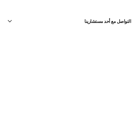
التواصل مع أحد مستشارينا
البحث عن متجر
الرسالة الإخبارية
اشتركوا للحصول على أخبار عن شانيل CHANEL
الاشتراك
مستحضرات العناية بالبشرة