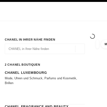
ION
HOCHKONTRAST AKTIVIERT
Exklusiv in den Boutiquen
ONLINE BESTELLEN
Unternehmen
HAUTE COUTURE
MODE
HAUTE
CHANEL IN IHRER NÄHE FINDEN
M
Ergebni
Filter
Geolokalisierung – 
Vorschläge werden unter dieser Suchleiste angezeigt
0 Vorschläge verfügbar
2
CHANEL BOUTIQUEN
CHANEL LUXEMBOURG
Zu den Filtern
Mode, Uhren und Schmuck, Parfums und Kosmetik,
Brillen
CHANEL FRAGRANCE AND BEAUTY