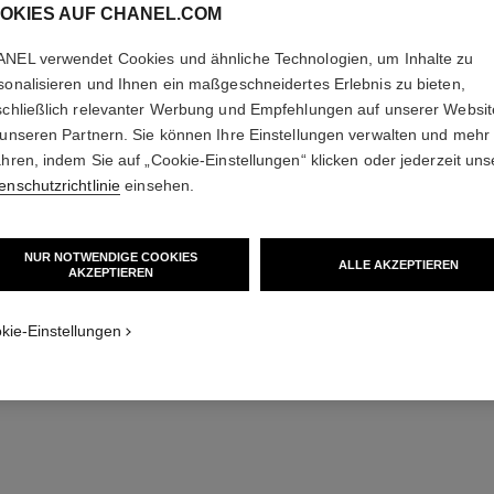
OKIES AUF CHANEL.COM
NEL verwendet Cookies und ähnliche Technologien, um Inhalte zu
sonalisieren und Ihnen ein maßgeschneidertes Erlebnis zu bieten,
schließlich relevanter Werbung und Empfehlungen auf unserer Websi
 unseren Partnern. Sie können Ihre Einstellungen verwalten und mehr
sublimage la brume – recharge
tz
Ultimatives Pflegespray: Schützt und Spendet
Revit
ahren, indem Sie auf „Cookie-Einstellungen“ klicken oder jederzeit uns
Ref. 141175
Feuchtigkeit
Ref. 14068
enschutzrichtlinie
einsehen.
225 €
Zum Warenkorb hinzufügen
NUR NOTWENDIGE COOKIES
ALLE AKZEPTIEREN
AKZEPTIEREN
kie-Einstellungen