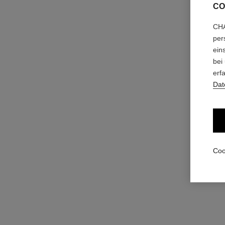
CO
CHA
per
ein
bei
hydra beauty essence mist
Erfrischendes Feuchtigkeitsspray Hydratation Schu
erf
Ref. 141050
Leuchtkraft
Dat
62 €
Zum Warenkorb hinzufügen
Coo