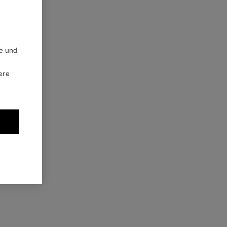
te und
n°1 de chanel l'eau rouge
alisierendes Parfümiertes Körperspray
ere
0
120 €
Zum Warenkorb hinzufügen