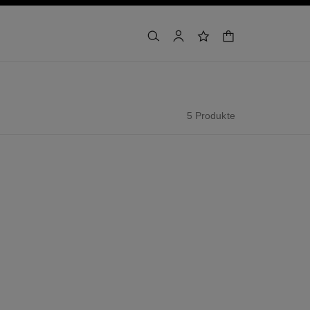
warenkorb
suchen
konto
wunschliste
5 Produkte