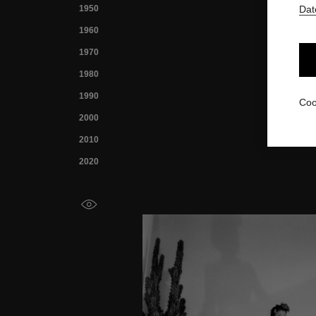
1950
Dat
1960
1970
1980
1990
Coo
2000
2010
2020
Kontrast erhöhen