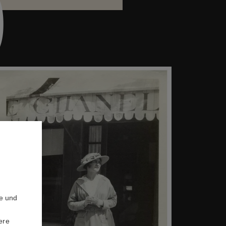
0
te und
ere