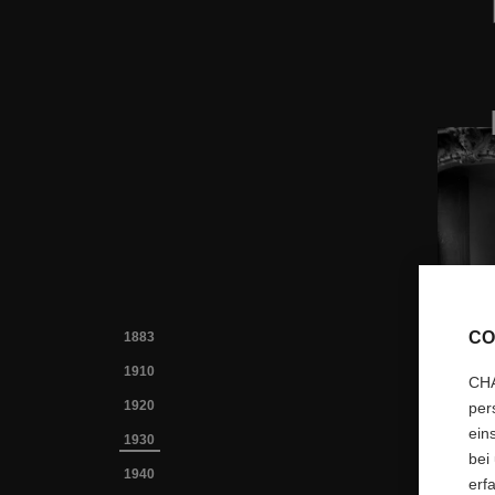
CO
1883
1910
CHA
1920
per
ein
1930
bei
1940
erf