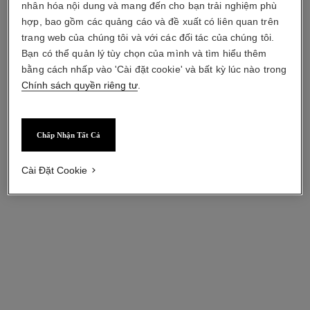
nhân hóa nội dung và mang đến cho bạn trải nghiệm phù
BẮT ĐẦU TRẢI NGHIỆM TRANG ĐIỂM TRỰC TUYẾN
hợp, bao gồm các quảng cáo và đề xuất có liên quan trên
trang web của chúng tôi và với các đối tác của chúng tôi.
CÁCH ĐỂ TỐI ƯU TRẢI NGHIỆM TRANG ĐIỂM TRỰC
Bạn có thể quản lý tùy chọn của mình và tìm hiểu thêm
TUYẾN CHANEL TRY-ON
bằng cách nhấp vào 'Cài đặt cookie' và bất kỳ lúc nào trong
Chính sách quyền riêng tư
.
BẢO VỆ DỮ LIỆU CÁ NHÂN
Chấp Nhận Tất Cả
chinh sach bao mat
Cài Đặt Cookie