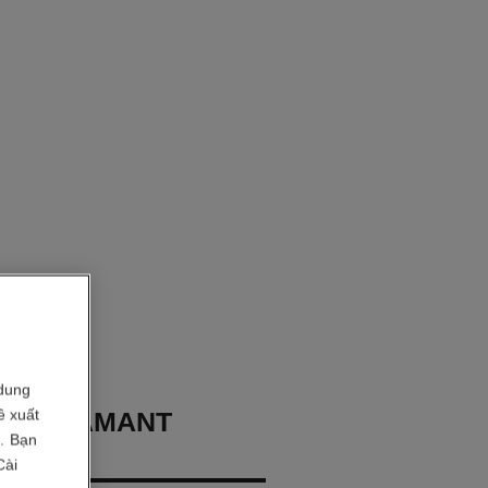
dung
ề xuất
TAI DIAMANT
i. Bạn
CENT
Cài