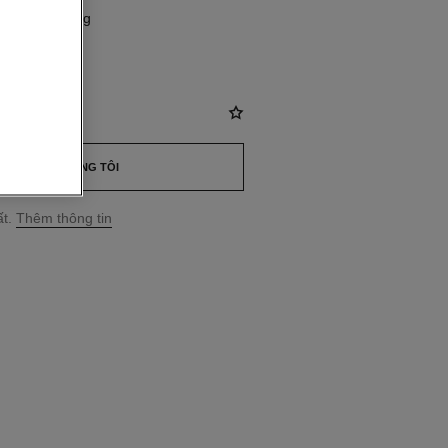
đính kim cương
88
 VND
*
LIÊN HỆ CHÚNG TÔI
t.
Thêm thông tin