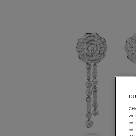
CO
CHA
và 
có 
có 