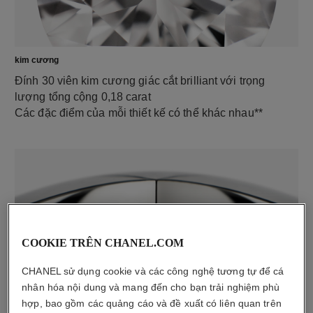
kim cương
Đính 30 viên kim cương giác cắt brilliant với trọng
lượng tổng cộng 0,18 carat
Các đặc điểm của mỗi thiết kế có thể khác nhau**
COOKIE TRÊN CHANEL.COM
CHANEL sử dụng cookie và các công nghệ tương tự để cá
chất liệu
nhân hóa nội dung và mang đến cho bạn trải nghiệm phù
hợp, bao gồm các quảng cáo và đề xuất có liên quan trên
Vàng trắng 18K