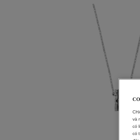
CO
CHA
và 
có 
có 