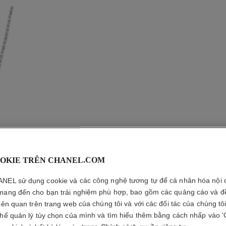
OKIE TRÊN CHANEL.COM
DÂY CHU
NEL sử dụng cookie và các công nghệ tương tự để cá nhân hóa nội 
mang đến cho bạn trải nghiệm phù hợp, bao gồm các quảng cáo và đ
Vàng trắng 18K, 
liên quan trên trang web của chúng tôi và với các đối tác của chúng tô
Xem thêm chi tiết
thể quản lý tùy chọn của mình và tìm hiểu thêm bằng cách nhấp vào '
Tham chiếu J317