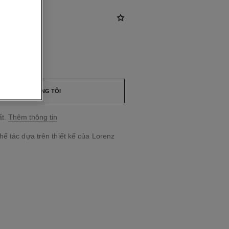
ND
*
LIÊN HỆ CHÚNG TÔI
t.
Thêm thông tin
ế tác dựa trên thiết kế của Lorenz