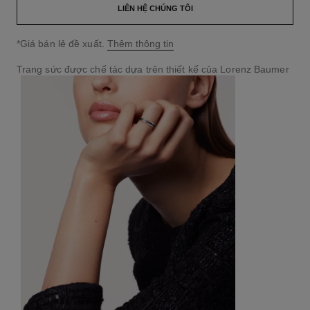
LIÊN HỆ CHÚNG TÔI
↩
*Giá bán lẻ đề xuất.
Thêm thông tin
Trang sức được chế tác dựa trên thiết kế của Lorenz Baumer