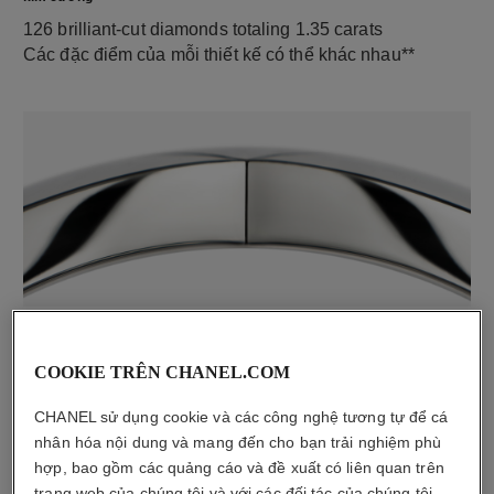
126 brilliant-cut diamonds totaling 1.35 carats
Các đặc điểm của mỗi thiết kế có thể khác nhau**
chất liệu
18K white gold
COOKIE TRÊN CHANEL.COM
CHANEL sử dụng cookie và các công nghệ tương tự để cá
nhân hóa nội dung và mang đến cho bạn trải nghiệm phù
hợp, bao gồm các quảng cáo và đề xuất có liên quan trên
trang web của chúng tôi và với các đối tác của chúng tôi.