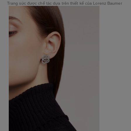
Trang sức được chế tác dựa trên thiết kế của Lorenz Baumer