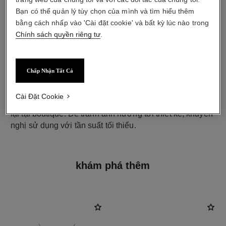
Bạn có thể quản lý tùy chọn của mình và tìm hiểu thêm
bằng cách nhấp vào 'Cài đặt cookie' và bất kỳ lúc nào trong
Chính sách quyền riêng tư
.
chốt khuyên tai
Chấp Nhận Tất Cả
Khuyên tai gài với thanh cài có thể tháo rời cho cả tai có
bấm khuyên và tai không bấm khuyên
Cài Đặt Cookie
Các thiết kế này có thanh cài có thể được tháo ra và gắn
lại tại boutique. Để tránh ảnh hưởng tới thiết kế, khuyến
nghị sử dụng với tần suất tối thiểu.
khám phá thêm