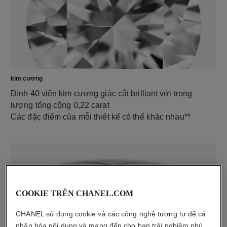
kim cương
Đính 40 viên kim cương giác cắt brilliant với trọng
lượng tổng cộng 0,22 carat
Các đặc điểm của mỗi thiết kế có thể khác nhau**
COOKIE TRÊN CHANEL.COM
CHANEL sử dụng cookie và các công nghệ tương tự để cá
nhân hóa nội dung và mang đến cho bạn trải nghiệm phù