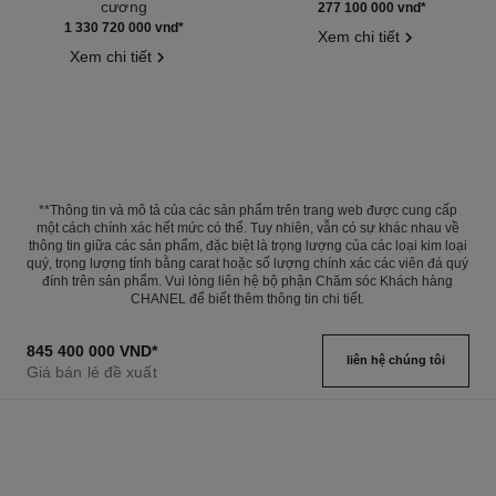
cương
Tham chiếu J13248
277 100 000 vnd
*
Tham chiếu J13645
1 330 720 000 vnd
*
Xem chi tiết
Xem chi tiết
**Thông tin và mô tả của các sản phẩm trên trang web được cung cấp
một cách chính xác hết mức có thể. Tuy nhiên, vẫn có sự khác nhau về
thông tin giữa các sản phẩm, đặc biệt là trọng lượng của các loại kim loại
quý, trọng lượng tính bằng carat hoặc số lượng chính xác các viên đá quý
đính trên sản phẩm. Vui lòng liên hệ bộ phận Chăm sóc Khách hàng
CHANEL để biết thêm thông tin chi tiết.
845 400 000 VND
*
liên hệ chúng tôi
Giá bán lẻ đề xuất