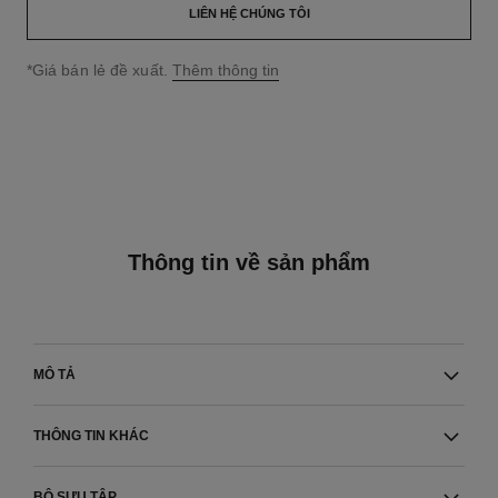
LIÊN HỆ CHÚNG TÔI
↩
*Giá bán lẻ đề xuất.
Thêm thông tin
Thông tin về sản phẩm
MÔ TẢ
THÔNG TIN KHÁC
BỘ SƯU TẬP