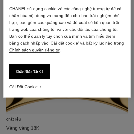
CHANEL sử dụng cookie và các công nghệ tương tự để cá
nhân hóa nội dung và mang đến cho bạn trải nghiệm phù
hợp, bao gồm các quảng cáo và đề xuất có liên quan trên
kim cương
trang web của chúng tôi và với các đối tác của chúng tôi.
Đính 42 viên kim cương giác cắt brilliant với tổng trọng
Bạn có thể quản lý tùy chọn của mình và tìm hiểu thêm
lượng 1,33 carat
bằng cách nhấp vào 'Cài đặt cookie' và bất kỳ lúc nào trong
Các đặc điểm của mỗi thiết kế có thể khác nhau**
Chính sách quyền riêng tư
.
Chấp Nhận Tất Cả
Cài Đặt Cookie
chất liệu
Vàng vàng 18K