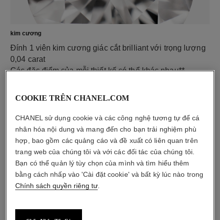
kim cương
Đính 1 viên kim cương giác cắt brilliant với trọng lượng
0,04 carat
Các đặc điểm của mỗi thiết kế có thể khác nhau**
COOKIE TRÊN CHANEL.COM
CHANEL sử dụng cookie và các công nghệ tương tự để cá
nhân hóa nội dung và mang đến cho bạn trải nghiệm phù
hợp, bao gồm các quảng cáo và đề xuất có liên quan trên
trang web của chúng tôi và với các đối tác của chúng tôi.
Bạn có thể quản lý tùy chọn của mình và tìm hiểu thêm
bằng cách nhấp vào 'Cài đặt cookie' và bất kỳ lúc nào trong
Chính sách quyền riêng tư
.
chất liệu
Vàng vàng 18K