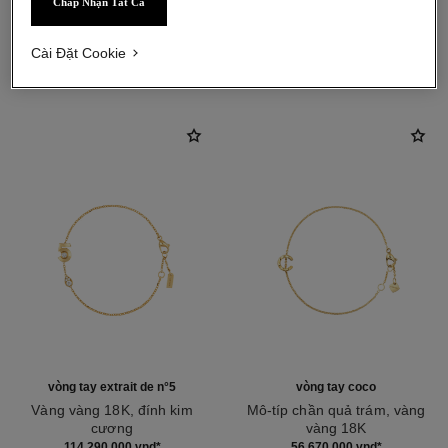
Chấp Nhận Tất Cả
khám phá thêm
Cài Đặt Cookie
vòng tay extrait de n°5
vòng tay coco
Vàng vàng 18K, đính kim
Mô-típ chần quả trám, vàng
cương
vàng 18K
Tham chiếu J12906
Tham chiếu J12365
114 290 000 vnd
*
56 670 000 vnd
*