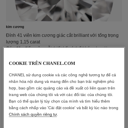
kim cương
Đính 41 viên kim cương giác cắt brilliant với tổng trọng
lượng 1,15 carat
Các đặc điểm của mỗi thiết kế có thể khác nhau**
COOKIE TRÊN CHANEL.COM
CHANEL sử dụng cookie và các công nghệ tương tự để cá
nhân hóa nội dung và mang đến cho bạn trải nghiệm phù
hợp, bao gồm các quảng cáo và đề xuất có liên quan trên
trang web của chúng tôi và với các đối tác của chúng tôi.
Bạn có thể quản lý tùy chọn của mình và tìm hiểu thêm
bằng cách nhấp vào 'Cài đặt cookie' và bất kỳ lúc nào trong
Chính sách quyền riêng tư
.
chất liệu
Vàng vàng 18K