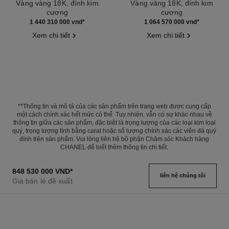
Vàng vàng 18K, đính kim
Vàng vàng 18K, đính kim
cương
cương
Tham chiếu J12778
Tham chiếu J12838
1 440 310 000 vnd
*
1 064 570 000 vnd
*
Xem chi tiết
Xem chi tiết
**Thông tin và mô tả của các sản phẩm trên trang web được cung cấp
một cách chính xác hết mức có thể. Tuy nhiên, vẫn có sự khác nhau về
thông tin giữa các sản phẩm, đặc biệt là trọng lượng của các loại kim loại
quý, trọng lượng tính bằng carat hoặc số lượng chính xác các viên đá quý
đính trên sản phẩm. Vui lòng liên hệ bộ phận Chăm sóc Khách hàng
CHANEL để biết thêm thông tin chi tiết.
848 530 000 VND
*
liên hệ chúng tôi
Giá bán lẻ đề xuất