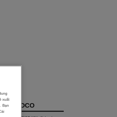
dung
ề xuất
UYỀN COCO
i. Bạn
Cài