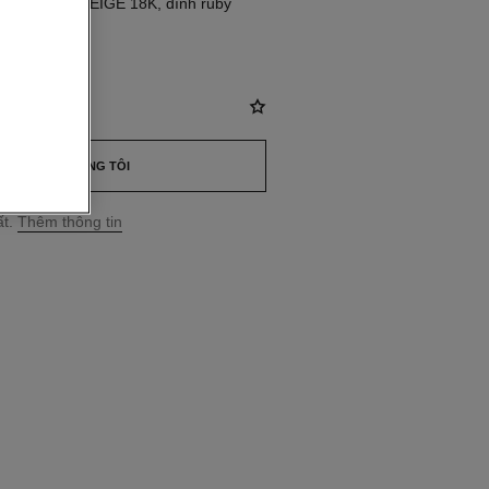
trám, VÀNG BEIGE 18K, đính ruby
43
ND
*
LIÊN HỆ CHÚNG TÔI
t.
Thêm thông tin