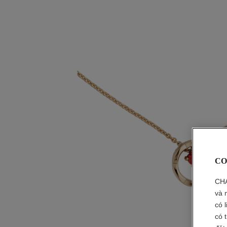
CO
CHA
và 
có 
có 