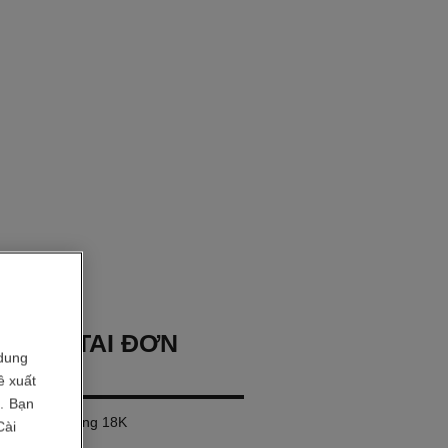
VÀNH TAI ĐƠN
dung
RUSH
ề xuất
i. Bạn
rám, vàng trắng 18K
Cài