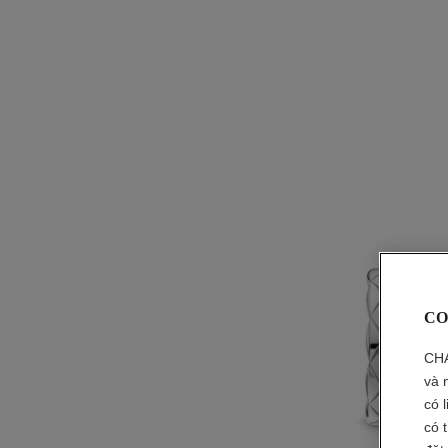
CO
CHA
và 
có 
có 