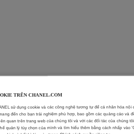
OKIE TRÊN CHANEL.COM
KHUYÊN 
NEL sử dụng cookie và các công nghệ tương tự để cá nhân hóa nội 
COCO C
mang đến cho bạn trải nghiệm phù hợp, bao gồm các quảng cáo và đ
liên quan trên trang web của chúng tôi và với các đối tác của chúng tô
Mô-típ chần quả t
thể quản lý tùy chọn của mình và tìm hiểu thêm bằng cách nhấp vào '
Xem thêm chi tiết