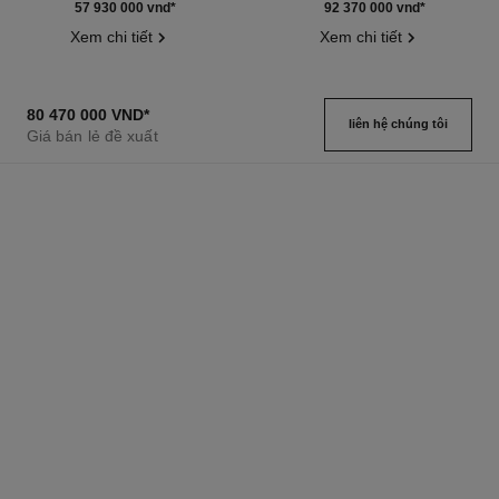
Tham chiếu J12303
Tham chiếu J12307
57 930 000 vnd
*
92 370 000 vnd
*
Xem chi tiết
Xem chi tiết
80 470 000 VND
*
liên hệ chúng tôi
Giá bán lẻ đề xuất