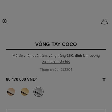
Mở h
chế độ xem hình ảnh mở rộng
VÒNG TAY COCO
Mô-típ chần quả trám, vàng trắng 18K, đính kim cương
Xem thêm chi tiết
Tham chiếu J12304
80 470 000 VND
*
khác
(3)