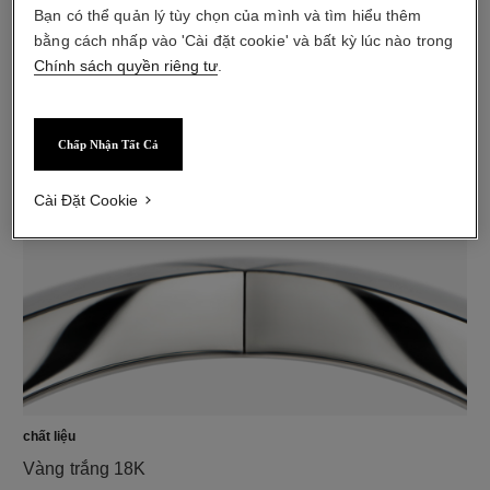
Bạn có thể quản lý tùy chọn của mình và tìm hiểu thêm
bằng cách nhấp vào 'Cài đặt cookie' và bất kỳ lúc nào trong
Chính sách quyền riêng tư
.
kim cương
Đính 1 viên kim cương giác cắt brilliant với trọng lượng
0,03 carat
Chấp Nhận Tất Cả
Các đặc điểm của mỗi thiết kế có thể khác nhau**
Cài Đặt Cookie
chất liệu
Vàng trắng 18K