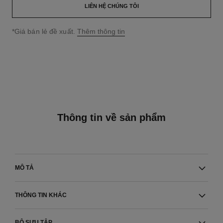
LIÊN HỆ CHÚNG TÔI
↩
*Giá bán lẻ đề xuất.
Thêm thông tin
Thông tin về sản phẩm
MÔ TẢ
THÔNG TIN KHÁC
BỘ SƯU TẬP