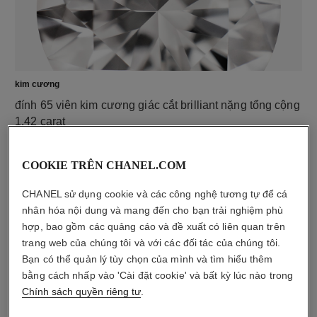
kim cương
đính 65 viên kim cương giác cắt brilliant nặng tổng cộng
1,42 carat
Các đặc điểm của mỗi thiết kế có thể khác nhau**
COOKIE TRÊN CHANEL.COM
CHANEL sử dụng cookie và các công nghệ tương tự để cá
nhân hóa nội dung và mang đến cho bạn trải nghiệm phù
hợp, bao gồm các quảng cáo và đề xuất có liên quan trên
trang web của chúng tôi và với các đối tác của chúng tôi.
Bạn có thể quản lý tùy chọn của mình và tìm hiểu thêm
bằng cách nhấp vào 'Cài đặt cookie' và bất kỳ lúc nào trong
Chính sách quyền riêng tư
.
chất liệu