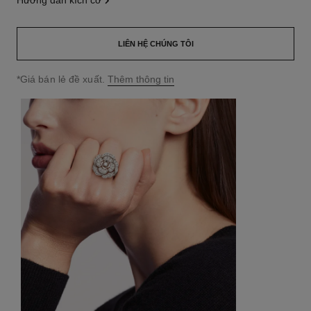
hướng dẫn kích cỡ
LIÊN HỆ CHÚNG TÔI
↩
*Giá bán lẻ đề xuất.
Thêm thông tin