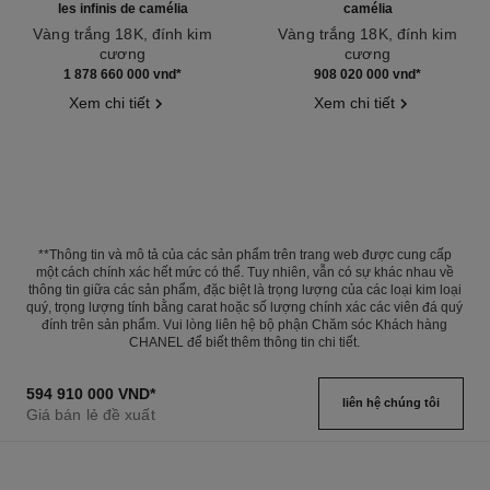
les infinis de camélia
camélia
Vàng trắng 18K, đính kim
Vàng trắng 18K, đính kim
cương
cương
Tham chiếu J11876
Tham chiếu J12445
1 878 660 000 vnd
*
908 020 000 vnd
*
Xem chi tiết
Xem chi tiết
**Thông tin và mô tả của các sản phẩm trên trang web được cung cấp
một cách chính xác hết mức có thể. Tuy nhiên, vẫn có sự khác nhau về
thông tin giữa các sản phẩm, đặc biệt là trọng lượng của các loại kim loại
quý, trọng lượng tính bằng carat hoặc số lượng chính xác các viên đá quý
đính trên sản phẩm. Vui lòng liên hệ bộ phận Chăm sóc Khách hàng
CHANEL để biết thêm thông tin chi tiết.
594 910 000 VND
*
liên hệ chúng tôi
Giá bán lẻ đề xuất