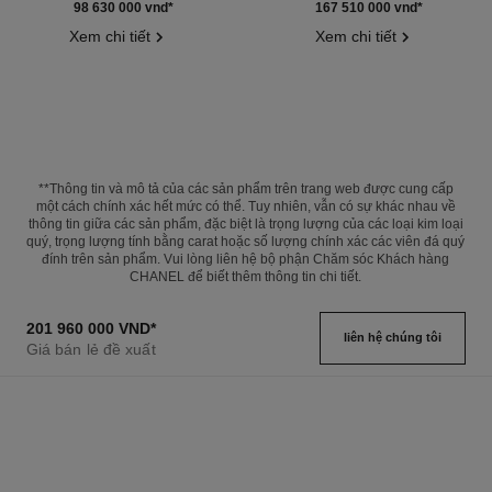
Tham chiếu J10817
Tham chiếu J12324
98 630 000 vnd
*
167 510 000 vnd
*
Xem chi tiết
Xem chi tiết
**Thông tin và mô tả của các sản phẩm trên trang web được cung cấp
một cách chính xác hết mức có thể. Tuy nhiên, vẫn có sự khác nhau về
thông tin giữa các sản phẩm, đặc biệt là trọng lượng của các loại kim loại
quý, trọng lượng tính bằng carat hoặc số lượng chính xác các viên đá quý
đính trên sản phẩm. Vui lòng liên hệ bộ phận Chăm sóc Khách hàng
CHANEL để biết thêm thông tin chi tiết.
201 960 000 VND
*
liên hệ chúng tôi
Giá bán lẻ đề xuất