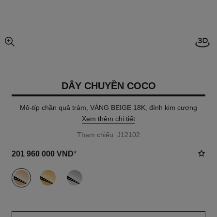
Mở h
chế độ xem hình ảnh mở rộng
DÂY CHUYỀN COCO
Mô-típ chần quả trám, VÀNG BEIGE 18K, đính kim cương
Xem thêm chi tiết
Tham chiếu J12102
201 960 000 VND
*
khác
(3)