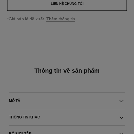
LIÊN HỆ CHÚNG TÔI
↩
*Giá bán lẻ đề xuất.
Thêm thông tin
Thông tin về sản phẩm
MÔ TẢ
THÔNG TIN KHÁC
BỘ SƯU TẬP