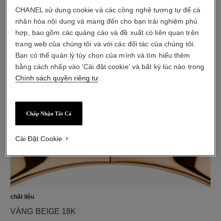
CHANEL sử dụng cookie và các công nghệ tương tự để cá
nhân hóa nội dung và mang đến cho bạn trải nghiệm phù
hợp, bao gồm các quảng cáo và đề xuất có liên quan trên
kim cương
trang web của chúng tôi và với các đối tác của chúng tôi.
đính 2 viên kim cương giác cắt brilliant nặng tổng cộng
Bạn có thể quản lý tùy chọn của mình và tìm hiểu thêm
0,16 carat
bằng cách nhấp vào 'Cài đặt cookie' và bất kỳ lúc nào trong
Các đặc điểm của mỗi thiết kế có thể khác nhau**
Chính sách quyền riêng tư
.
Chấp Nhận Tất Cả
Cài Đặt Cookie
chất liệu
VÀNG BEIGE 18K