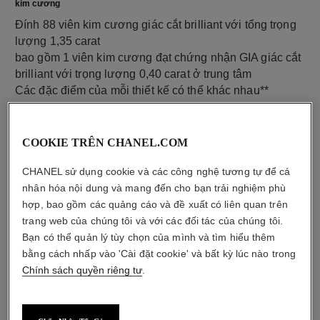
kim cương
Đính 88 viên kim cương giác cắt brilliant với tổng trọng
lượng 1,35 carat
bao gồm 1 viên kim cương đạt chứng nhận GIA giác cắt
brilliant với trọng lượng 0,40 carat ở trung tâm
Các đặc điểm của mỗi thiết kế có thể khác nhau**
COOKIE TRÊN CHANEL.COM
CHANEL sử dụng cookie và các công nghệ tương tự để cá
nhân hóa nội dung và mang đến cho bạn trải nghiệm phù
hợp, bao gồm các quảng cáo và đề xuất có liên quan trên
trang web của chúng tôi và với các đối tác của chúng tôi.
Bạn có thể quản lý tùy chọn của mình và tìm hiểu thêm
bằng cách nhấp vào 'Cài đặt cookie' và bất kỳ lúc nào trong
chất liệu
Chính sách quyền riêng tư
.
Vàng trắng 18K