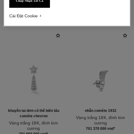
Chấp Nhận Tất Cả
khám phá thêm
Cài Đặt Cookie
khuyên tai đơn có thể biến tấu
nhẫn comète 1932
comète chevron
Vàng trắng 18K, đính kim
Vàng trắng 18K, đính kim
cương
cương
Tham chiếu J12118
701 370 000 vnd
*
Tham chiếu J11380
201 960 000 vnd
*