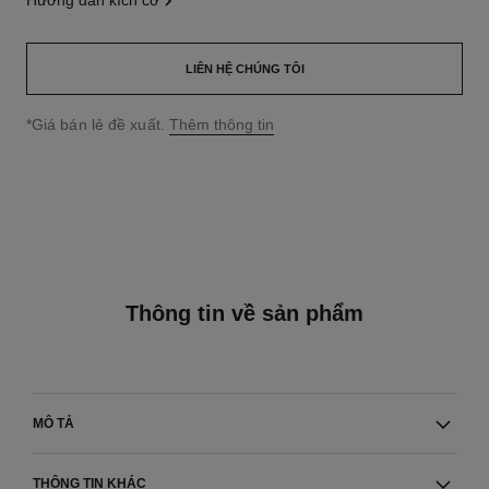
hướng dẫn kích cỡ
LIÊN HỆ CHÚNG TÔI
↩
*Giá bán lẻ đề xuất.
Thêm thông tin
Thông tin về sản phẩm
MÔ TẢ
THÔNG TIN KHÁC