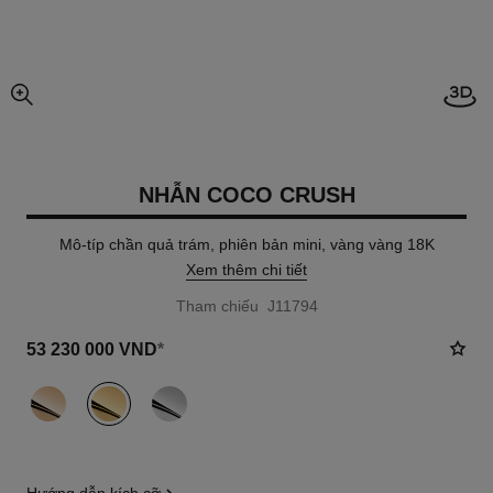
Mở h
chế độ xem hình ảnh mở rộng
NHẪN COCO CRUSH
Mô-típ chần quả trám, phiên bản mini, vàng vàng 18K
Xem thêm chi tiết
Tham chiếu J11794
53 230 000 VND
*
khác
(3)