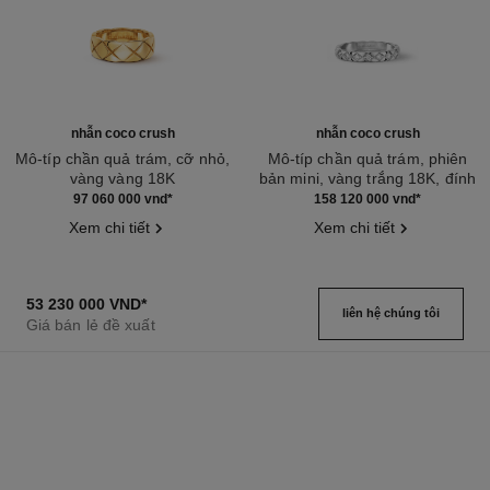
nhẫn coco crush
nhẫn coco crush
Mô-típ chần quả trám, cỡ nhỏ,
Mô-típ chần quả trám, phiên
vàng vàng 18K
bản mini, vàng trắng 18K, đính
Tham chiếu J10571
Tham chiếu J11871
kim cương
97 060 000 vnd
*
158 120 000 vnd
*
Xem chi tiết
Xem chi tiết
53 230 000 VND
*
liên hệ chúng tôi
Giá bán lẻ đề xuất