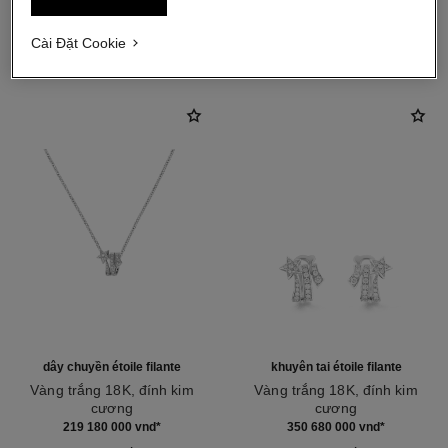
khám phá thêm
Cài Đặt Cookie
dây chuyền étoile filante
khuyên tai étoile filante
Vàng trắng 18K, đính kim
Vàng trắng 18K, đính kim
cương
cương
Tham chiếu J10813
Tham chiếu J10814
219 180 000 vnd
*
350 680 000 vnd
*