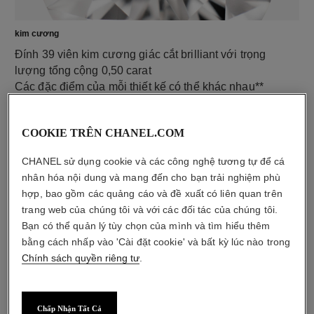
kim cương
Đính 39 viên kim cương giác cắt brilliant với trọng
lượng tổng cộng 0,50 carat
Các đặc điểm của mỗi thiết kế có thể khác nhau**
COOKIE TRÊN CHANEL.COM
CHANEL sử dụng cookie và các công nghệ tương tự để cá
nhân hóa nội dung và mang đến cho bạn trải nghiệm phù
hợp, bao gồm các quảng cáo và đề xuất có liên quan trên
trang web của chúng tôi và với các đối tác của chúng tôi.
Bạn có thể quản lý tùy chọn của mình và tìm hiểu thêm
bằng cách nhấp vào 'Cài đặt cookie' và bất kỳ lúc nào trong
Chính sách quyền riêng tư
.
chất liệu
Vàng trắng 18K
Chấp Nhận Tất Cả