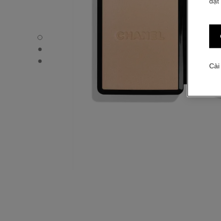
đặt
VITALUMIÈRE COMPACT DOUCEUR - Chế độ xem mặc đ
VITALUMIÈRE COMPACT DOUCEUR - Hình ảnh khác - 1
VITALUMIÈRE COMPACT DOUCEUR - Xem kết cấu cơ bả
Cài