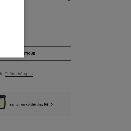
ILABLE
 thay thế
TÌM KIẾM BOUTIQUE
t.
Thêm thông tin
sản phẩm có thể thay lõi