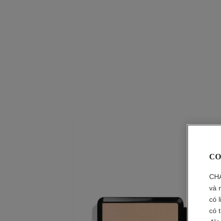
CO
CHA
và 
có 
có 