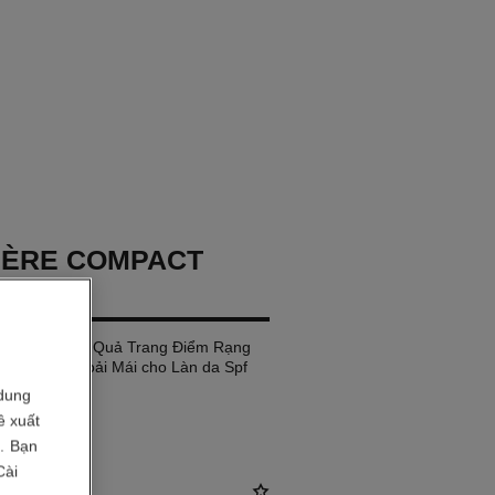
IÈRE COMPACT
R
én, cho Hiệu Quả Trang Điểm Rạng
ềm Mại, Thoải Mái cho Làn da Spf
dung
ề xuất
i. Bạn
750
Cài
*