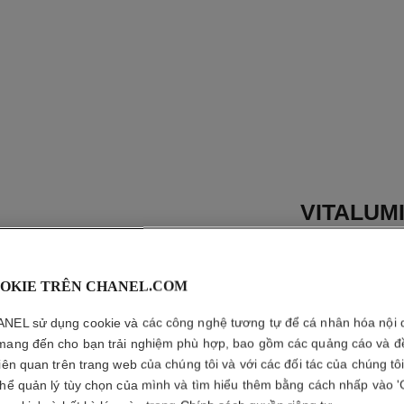
VITALUM
DOUCEU
Phấn Nền Dạng N
OKIE TRÊN CHANEL.COM
Rỡ và Cảm Giác M
10
NEL sử dụng cookie và các công nghệ tương tự để cá nhân hóa nội 
Xem thêm chi tiết
mang đến cho bạn trải nghiệm phù hợp, bao gồm các quảng cáo và đ
liên quan trên trang web của chúng tôi và với các đối tác của chúng tô
Tham chiếu 197
thể quản lý tùy chọn của mình và tìm hiểu thêm bằng cách nhấp vào '
1 440 000 VND