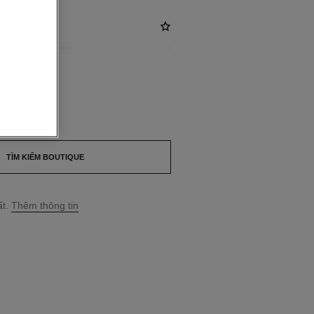
*
LABLE
TÌM KIẾM BOUTIQUE
t.
Thêm thông tin