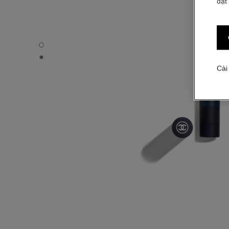
đặt
BOY DE CHANEL 3-IN-1 EYE PENCIL - Chế độ xem mặc đ
BOY DE CHANEL 3-IN-1 EYE PENCIL - Xem kết cấu cơ bả
Cài