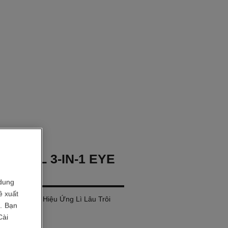
HANEL 3-IN-1 EYE
dung
ề xuất
g 3-in-1 với Hiệu Ứng Lì Lâu Trôi
i. Bạn
Cài
616