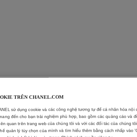
BOY DE C
OKIE TRÊN CHANEL.COM
PENCIL
NEL sử dụng cookie và các công nghệ tương tự để cá nhân hóa nội 
mang đến cho bạn trải nghiệm phù hợp, bao gồm các quảng cáo và đ
Chì Kẻ Mắt Đa Dụn
liên quan trên trang web của chúng tôi và với các đối tác của chúng tô
Xem thêm chi tiết
thể quản lý tùy chọn của mình và tìm hiểu thêm bằng cách nhấp vào '
Tham chiếu 195