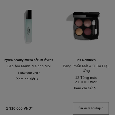
hydra beauty micro sérum lèvres
les 4 ombres
Cấp Ẩm Mạnh Mẽ cho Môi
Bảng Phấn Mắt 4 Ô Đa Hiệu
Tham chiếu 133330
Ứng
1 550 000 vnd
*
Tham chiếu 151058
12 Tông màu
Xem chi tiết
2 150 000 vnd
*
Xem chi tiết
1 310 000 VND
*
tìm kiếm boutique