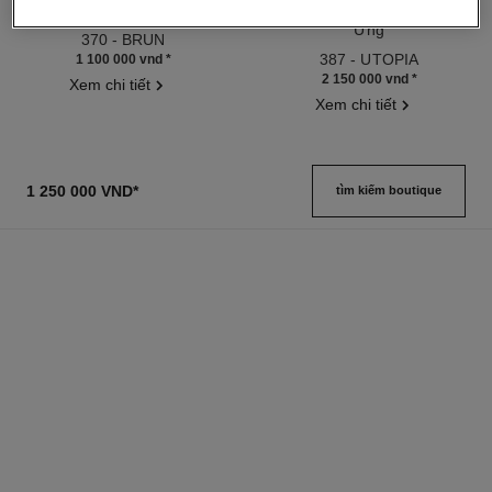
Gel Chuốt Lông Mày
Bảng Phấn Mắt 4 Ô Đa Hiệu
Tham chiếu 182370
Ứng
370 - BRUN
Tham chiếu 151387
387 - UTOPIA
1 100 000 vnd
*
2 150 000 vnd
*
Xem chi tiết
Xem chi tiết
1 250 000 VND
*
tìm kiếm boutique