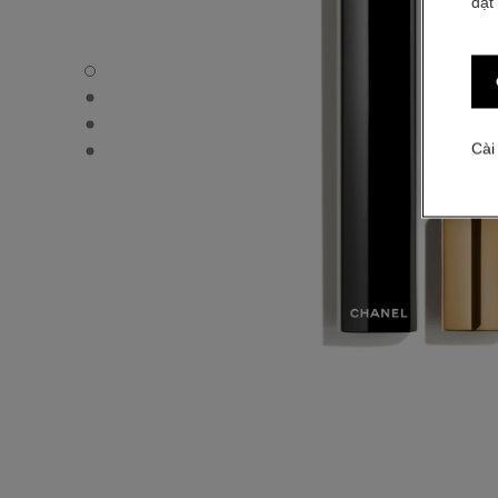
đặt
NOIR ALLURE - Chế độ xem mặc định
NOIR ALLURE - Hình ảnh khác - 1
NOIR ALLURE - Hình ảnh khác - 2
NOIR ALLURE - Xem kết cấu cơ bản
Cài