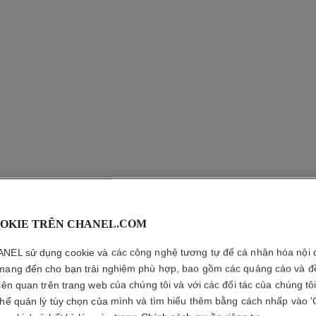
NOIR AL
OKIE TRÊN CHANEL.COM
NEL sử dụng cookie và các công nghệ tương tự để cá nhân hóa nội 
Mascara All-in-on
mang đến cho bạn trải nghiệm phù hợp, bao gồm các quảng cáo và đ
Dáng mi
liên quan trên trang web của chúng tôi và với các đối tác của chúng tô
Xem thêm chi tiết
thể quản lý tùy chọn của mình và tìm hiểu thêm bằng cách nhấp vào '
Tham chiếu 190