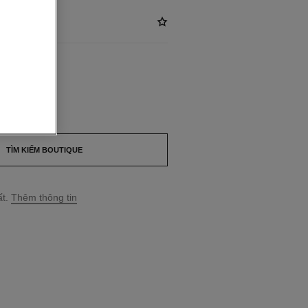
*
LABLE
TÌM KIẾM BOUTIQUE
t.
Thêm thông tin