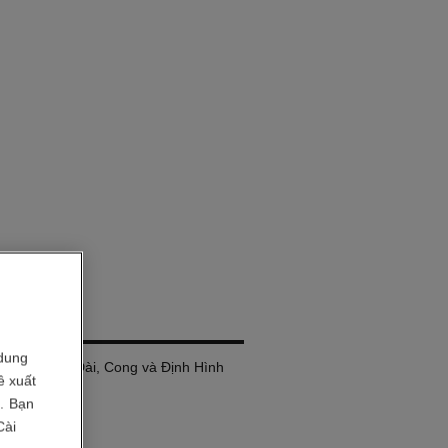
LURE
dung
e: Làm Dày, Dài, Cong và Định Hình
ề xuất
i. Bạn
Cài
037