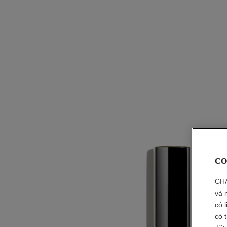
CO
CHA
và 
có 
có 