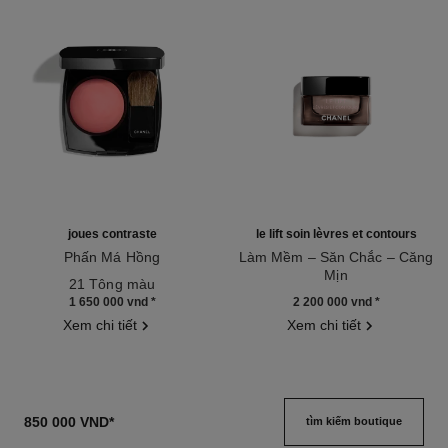
joues contraste
le lift soin lèvres et contours
Phấn Má Hồng
Làm Mềm – Săn Chắc – Căng
Tham chiếu 168710
Mịn
21 Tông màu
Tham chiếu 140190
1 650 000 vnd
*
2 200 000 vnd
*
Xem chi tiết
Xem chi tiết
850 000 VND
*
tìm kiếm boutique