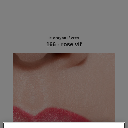
le crayon lèvres
166 - rose vif