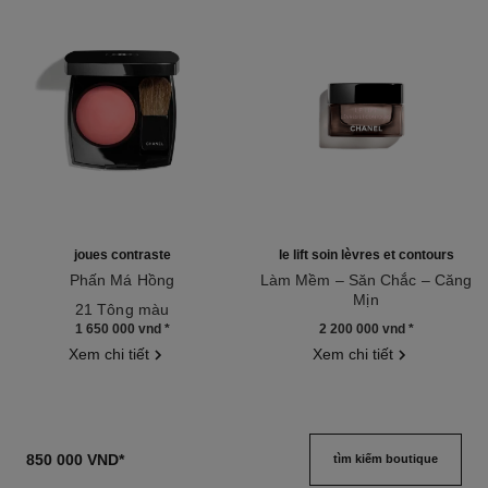
joues contraste
le lift soin lèvres et contours
Phấn Má Hồng
Làm Mềm – Săn Chắc – Căng
Tham chiếu 168710
Mịn
21 Tông màu
Tham chiếu 140190
1 650 000 vnd
*
2 200 000 vnd
*
Xem chi tiết
Xem chi tiết
850 000 VND
*
tìm kiếm boutique