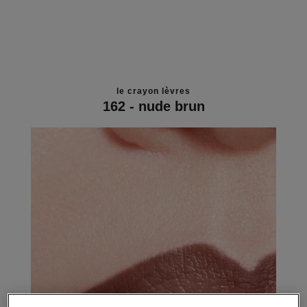
le crayon lèvres
162 - nude brun