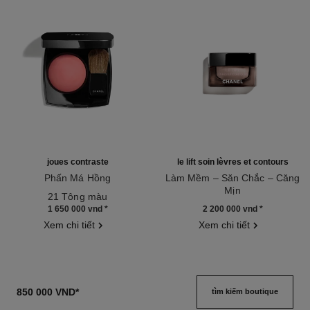
joues contraste
le lift soin lèvres et contours
Phấn Má Hồng
Làm Mềm – Săn Chắc – Căng
Tham chiếu 168710
Mịn
21 Tông màu
Tham chiếu 140190
1 650 000 vnd
*
2 200 000 vnd
*
Xem chi tiết
Xem chi tiết
850 000 VND
*
tìm kiếm boutique