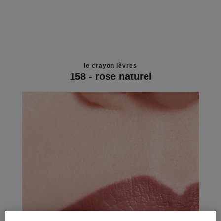
le crayon lèvres
158 - rose naturel