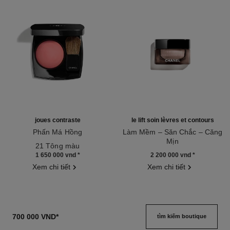
joues contraste
le lift soin lèvres et contours
Phấn Má Hồng
Làm Mềm – Săn Chắc – Căng
Tham chiếu 168710
Mịn
21 Tông màu
Tham chiếu 140190
1 650 000 vnd
*
2 200 000 vnd
*
Xem chi tiết
Xem chi tiết
700 000 VND
*
tìm kiếm boutique