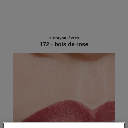
le crayon lèvres
172 - bois de rose