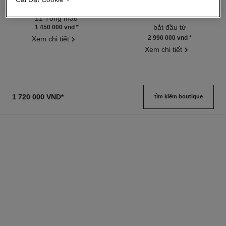
Sáp Dưỡng Đa Năng
Eau de Parfum Intense Dạng
Tham chiếu 169060
Xịt
11 Tông màu
Tham chiếu 116660
bắt đầu từ
1 450 000 vnd
*
2 990 000 vnd
*
Xem chi tiết
Xem chi tiết
1 720 000 VND
*
tìm kiếm boutique