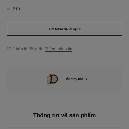
B10
TÌM KIẾM BOUTIQUE
↩
*Giá bán lẻ đề xuất.
Thêm thông tin
lõi thay thế
Thông tin về sản phẩm