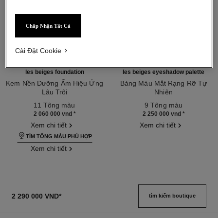
Chấp Nhận Tất Cả
Cài Đặt Cookie
les beiges foundation
les beiges eyeshadow palette
Kem Nền Dưỡng Ẩm Hiệu Ứng
Bảng Màu Mắt Rạng Rỡ Tự
Lâu Trôi
Nhiên
Tham chiếu 184722
Tham chiếu 184189
11 Tông màu
9 Tông màu
2 060 000 vnd
*
2 250 000 vnd
*
Xem chi tiết
Xem chi tiết
TÌM TÔNG MÀU PHÙ HỢP
Xem chi tiết
2 290 000 VND
*
tìm kiếm boutique