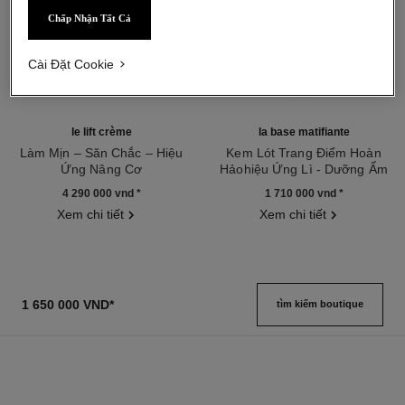
Chấp Nhận Tất Cả
Cài Đặt Cookie
le lift crème
la base matifiante
Làm Mịn – Săn Chắc – Hiệu
Kem Lót Trang Điểm Hoàn
Ứng Nâng Cơ
Hảohiệu Ứng Lì - Dưỡng Ẩm
Tham chiếu 141780
Tham chiếu 144790
4 290 000 vnd
*
1 710 000 vnd
*
Xem chi tiết
Xem chi tiết
1 650 000 VND
*
tìm kiếm boutique