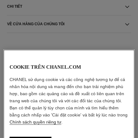
CHI TIẾT
VỀ CỬA HÀNG CỦA CHÚNG TÔI
COOKIE TRÊN CHANEL.COM
sản phẩm kết hợp
CHANEL sử dụng cookie và các công nghệ tương tự để cá
nhân hóa nội dung và mang đến cho bạn trải nghiệm phù
hợp, bao gồm các quảng cáo và đề xuất có liên quan trên
trang web của chúng tôi và với các đối tác của chúng tôi.
Bạn có thể quản lý tùy chọn của mình và tìm hiểu thêm
bằng cách nhấp vào 'Cài đặt cookie' và bất kỳ lúc nào trong
Chính sách quyền riêng tư
.