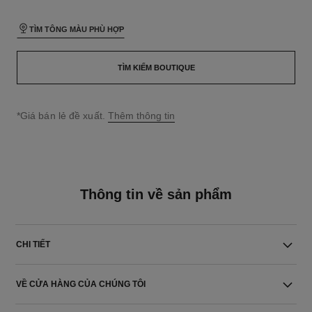
TÌM TÔNG MÀU PHÙ HỢP
TÌM KIẾM BOUTIQUE
↩
*Giá bán lẻ đề xuất.
Thêm thông tin
Thông tin về sản phẩm
CHI TIẾT
VỀ CỬA HÀNG CỦA CHÚNG TÔI