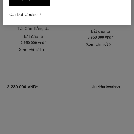
Cài Đặt Cookie
hydra beauty micro sérum
coco mademoiselle
Tinh Chất Bổ Sung Độ Ẩm và
Eau de Parfum Dạng Xịt
Tái Cân Bằng da
Tham chiếu 116520
bắt đầu từ
Tham chiếu 133325
bắt đầu từ
3 950 000 vnd
*
2 950 000 vnd
*
Xem chi tiết
Xem chi tiết
2 230 000 VND
*
tìm kiếm boutique