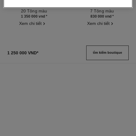
Son Nước Hai Đầu Lâu Trôi
Chì Kẻ Chân Mày
Tham chiếu 175174
Tham chiếu 183030
20 Tông màu
7 Tông màu
1 350 000 vnd
*
830 000 vnd
*
Xem chi tiết
Xem chi tiết
1 250 000 VND
*
tìm kiếm boutique