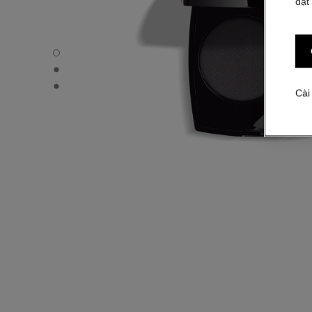
đặt
OMBRE ESSENTIELLE - Chế độ xem mặc định
OMBRE ESSENTIELLE - Hình ảnh khác - 1
OMBRE ESSENTIELLE - Xem kết cấu cơ bản
Cài