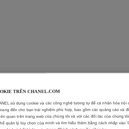
OKIE TRÊN CHANEL.COM
OMBRE E
NEL sử dụng cookie và các công nghệ tương tự để cá nhân hóa nội 
Màu Mắt Đa Dụn
mang đến cho bạn trải nghiệm phù hợp, bao gồm các quảng cáo và đ
Xem thêm chi tiết
liên quan trên trang web của chúng tôi và với các đối tác của chúng tô
thể quản lý tùy chọn của mình và tìm hiểu thêm bằng cách nhấp vào '
Tham chiếu 181