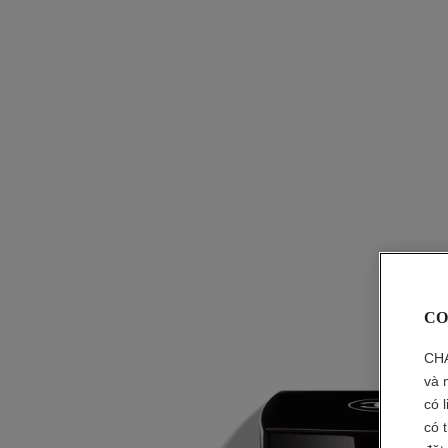
CO
CHA
và 
có 
có 