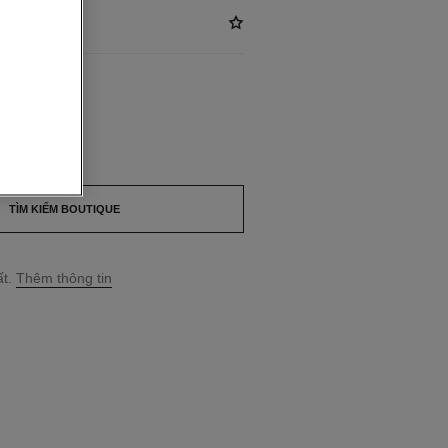
*
ILABLE
OIR
TÌM KIẾM BOUTIQUE
t.
Thêm thông tin