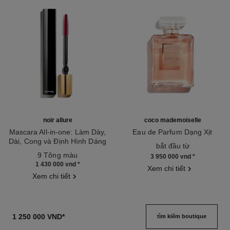
noir allure
coco mademoiselle
Mascara All-in-one: Làm Dày,
Eau de Parfum Dạng Xịt
Dài, Cong và Định Hình Dáng
Tham chiếu 116520
bắt đầu từ
Tham chiếu 190010
mi
9 Tông màu
3 950 000 vnd
*
1 430 000 vnd
*
Xem chi tiết
Xem chi tiết
1 250 000 VND
*
tìm kiếm boutique